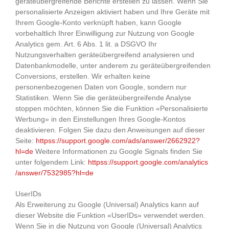
geräteübergreifende Berichte erstellen zu lassen. Wenn Sie
personalisierte Anzeigen aktiviert haben und Ihre Geräte mit
Ihrem Google-Konto verknüpft haben, kann Google
vorbehaltlich Ihrer Einwilligung zur Nutzung von Google
Analytics gem. Art. 6 Abs. 1 lit. a DSGVO Ihr
Nutzungsverhalten geräteübergreifend analysieren und
Datenbankmodelle, unter anderem zu geräteübergreifenden
Conversions, erstellen. Wir erhalten keine
personenbezogenen Daten von Google, sondern nur
Statistiken. Wenn Sie die geräteübergreifende Analyse
stoppen möchten, können Sie die Funktion «Personalisierte
Werbung» in den Einstellungen Ihres Google-Kontos
deaktivieren. Folgen Sie dazu den Anweisungen auf dieser
Seite:
httpss://support.google.com
/ads
/answer
/2662922
?
hl=de
Weitere Informationen zu Google Signals finden Sie
unter folgendem Link:
httpss://support.google.com
/analytics
/answer
/7532985
?hl=de
UserIDs
Als Erweiterung zu Google (Universal) Analytics kann auf
dieser Website die Funktion «UserIDs» verwendet werden.
Wenn Sie in die Nutzung von Google (Universal) Analytics